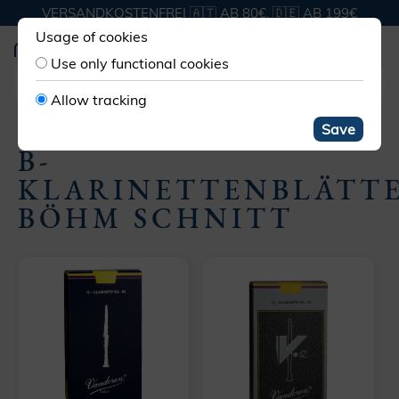
VERSANDKOSTENFREI 🇦🇹 AB 80€, 🇩🇪 AB 199€
Usage of cookies
Use only functional cookies
Allow tracking
HOLZ­BLÄTTER
HOLZBLATT KLARINETTE
B BÖHM
Save
B-
KLARINETTENBLÄTT
BÖHM SCHNITT