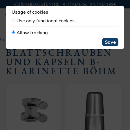
VERSANDKOSTENFREI 🇦🇹 AB 80€, 🇩🇪 AB 199€
Usage of cookies
Use only functional cookies
Allow tracking
R
BLATT­SCHRAUBE & KAPSEL
B-KLARINETTE BÖHM
Save
BLATTSCHRAUBEN
UND KAPSELN B-
KLARINETTE BÖHM