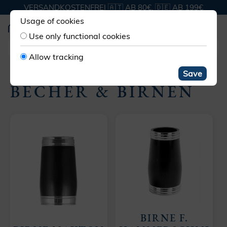
VERSANDKOSTENFREI 🇦🇹 AB 80€, 🇩🇪 AB 199€
Usage of cookies
Use only functional cookies
Allow tracking
ZUBEHÖR
BECHER & BIRNEN
Save
BECHER & BIRNEN
BIRNE F.