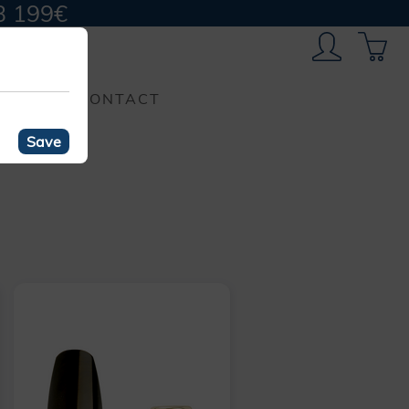
B 199€
CONTACT
Save