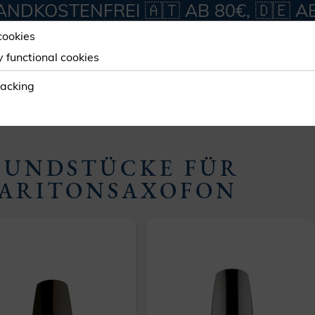
NDKOSTENFREI 🇦🇹 AB 80€, 🇩🇪 A
cookies
y functional cookies
ORKSHOP
SERVICES
ABOUT
racking
ITON
UNDSTÜCKE FÜR
ARITONSAXOFON