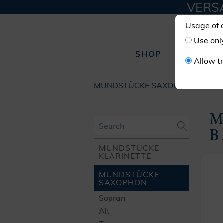
VERSA
Usage of 
Use onl
SHOP
W
Allow t
MUNDSTÜCKE SAXOPHON
BAR
M
B
MUNDSTÜCKE
KLARINETTE
MUNDSTÜCKE
SAXOPHON
Sopran
Alt