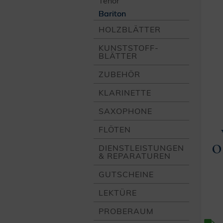
Tenor
Bariton
HOLZ­BLÄTTER
KUNSTSTOFF­
BLÄTTER
ZUBEHÖR
KLARINETTE
SAXOPHONE
FLÖTEN
O
DIENST­LEISTUNGEN
& REPARATUREN
GUTSCHEINE
LEKTÜRE
PROBERAUM