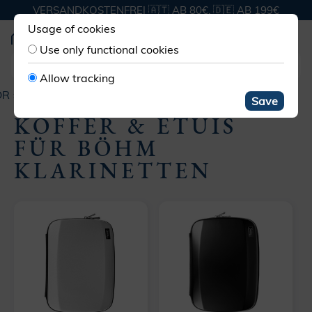
VERSANDKOSTENFREI 🇦🇹 AB 80€, 🇩🇪 AB 199€
Usage of cookies
Use only functional cookies
Allow tracking
ÖR
KOFFER & TASCHEN
KOFFER KLARINETTE BÖHM
Save
KOFFER & ETUIS
FÜR BÖHM
KLARINETTEN