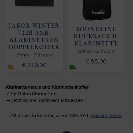
JAKOB WINTER
SOUNDLINE
722B A&B-
RUCKSACK B-
KLARINETTEN
KLARINETTE
DOPPELKOFFER
Böhm - Schwarz
Böhm - Schwarz
€ 95.00
€ 219.00
Klarinettenetuis und Klarinettenkoffer
✓ für Böhm Klarinetten
→ Jetzt online Sortiment entdecken!
All prices in Euro inclusive 20% VAT,
packing extra
.