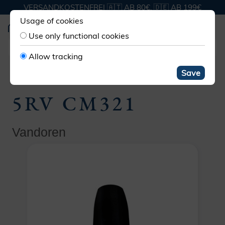
VERSANDKOSTENFREI 🇦🇹 AB 80€, 🇩🇪 AB 199€
Usage of cookies
Use only functional cookies
Allow tracking
MUNDSTÜCKE KLARINETTE
ES BÖHM
Save
5RV CM321
Vandoren