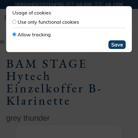
VERSANDKOSTENFREI 🇦🇹 AB 80€, 🇩🇪 AB 199€
Usage of cookies
Use only functional cookies
Allow tracking
ÖR
KOFFER & TASCHEN
KOFFER KLARINETTE BÖHM
Save
BAM STAGE
Hytech
Einzelkoffer B-
Klarinette
grey thunder