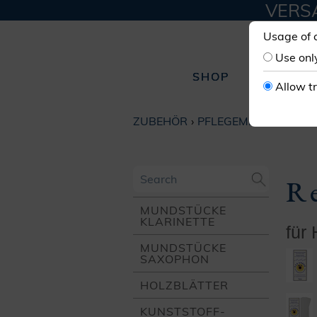
VERSA
Usage of 
Use onl
SHOP
W
Allow t
ZUBEHÖR
PFLEGEMITTEL
Re
MUNDSTÜCKE
KLARINETTE
für
MUNDSTÜCKE
SAXOPHON
HOLZ­BLÄTTER
KUNSTSTOFF­