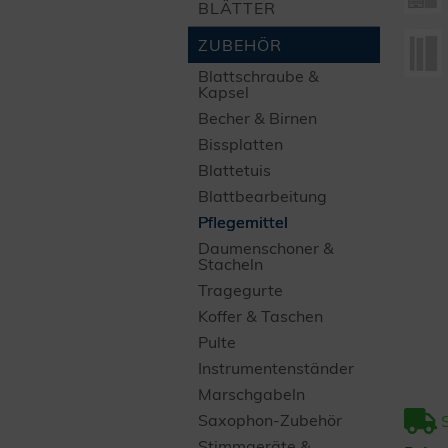
BLÄTTER
ZUBEHÖR
Blatt­schraube &
Kapsel
Becher & Birnen
Bissplatten
Blattetuis
Blatt­bearbeitung
Pflegemittel
Daumen­schoner &
Stacheln
Tragegurte
Koffer & Taschen
Pulte
Instrumenten­ständer
Marsch­gabeln
Saxophon-Zubehör
Stimmgeräte &