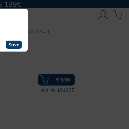
B 199€
CONTACT
Save
€ 9.90
Art.Nr. 101665