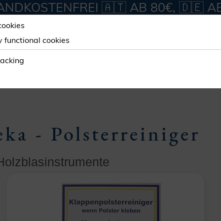
NDKOSTENFREI 🇦🇹 AB 80€, 🇩🇪 A
cookies
y functional cookies
ORKSHOP
SERVICES
ABOUT
racking
ka - Polsterreiniger
 Holzblasinstrumente