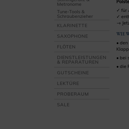
Polste
Metronome
✓ für
Tune-Tools &
Schrauben­zieher
✓ ent
→ Jetz
KLARINETTE
WIE 
SAXOPHONE
• den
FLÖTEN
Klapp
DIENST­LEISTUNGEN
• bei
& REPARATUREN
• die
GUTSCHEINE
LEKTÜRE
PROBERAUM
SALE