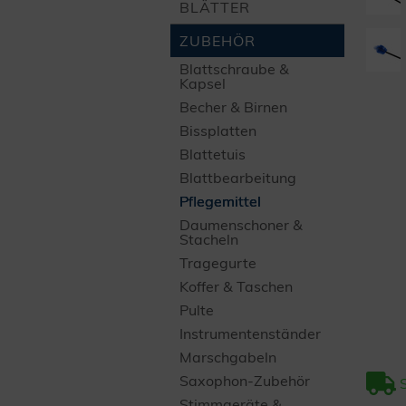
BLÄTTER
ZUBEHÖR
Blatt­schraube &
Kapsel
Becher & Birnen
Bissplatten
Blattetuis
Blatt­bearbeitung
Pflegemittel
Daumen­schoner &
Stacheln
Tragegurte
Koffer & Taschen
Pulte
Instrumenten­ständer
Marsch­gabeln
Saxophon-Zubehör
Stimmgeräte &