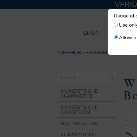
VERSA
Usage of 
Use onl
SHOP
W
Allow t
ZUBEHÖR
PFLEGEMITTEL
W
B
MUNDSTÜCKE
KLARINETTE
MUNDSTÜCKE
SAXOPHON
HOLZ­BLÄTTER
KUNSTSTOFF­