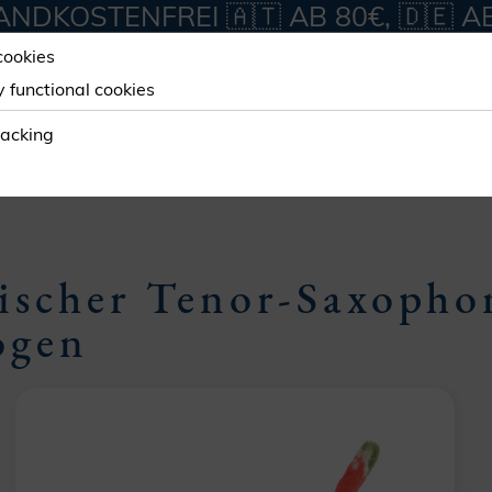
NDKOSTENFREI 🇦🇹 AB 80€, 🇩🇪 A
cookies
y functional cookies
ORKSHOP
SERVICES
ABOUT
racking
ischer Tenor-Saxopho
ogen