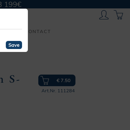
B 199€
CONTACT
Save
n S-
€ 7.50
Art.Nr. 111284