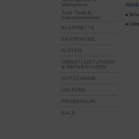
Metronome
SHOR
Tune-Tools &
• Wis
Schrauben­zieher
• Län
KLARINETTE
SAXOPHONE
FLÖTEN
DIENST­LEISTUNGEN
& REPARATUREN
GUTSCHEINE
LEKTÜRE
PROBERAUM
SALE