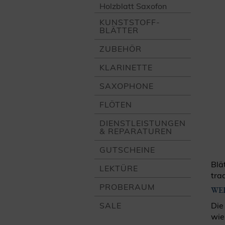
Holzblatt Saxofon
KUNSTSTOFF­
BLÄTTER
ZUBEHÖR
KLARINETTE
SAXOPHONE
FLÖTEN
DIENST­LEISTUNGEN
& REPARATUREN
GUTSCHEINE
Blä
LEKTÜRE
tra
PROBERAUM
WE
SALE
Die
wie