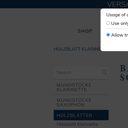
VERSA
Usage of 
Use onl
SHOP
W
Allow t
HOLZBLATT KLARINETTE
BASS
B
S
MUNDSTÜCKE
KLARINETTE
MUNDSTÜCKE
SAXOPHON
HOLZ­BLÄTTER
Holzblatt Klarinette