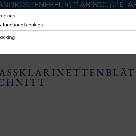
NDKOSTENFREI 🇦🇹 AB 80€, 🇩🇪 A
cookies
y functional cookies
ORKSHOP
SERVICES
ABOUT
racking
 BÖHM
ASS
KLARINETTEN
BLÄ
CHNITT