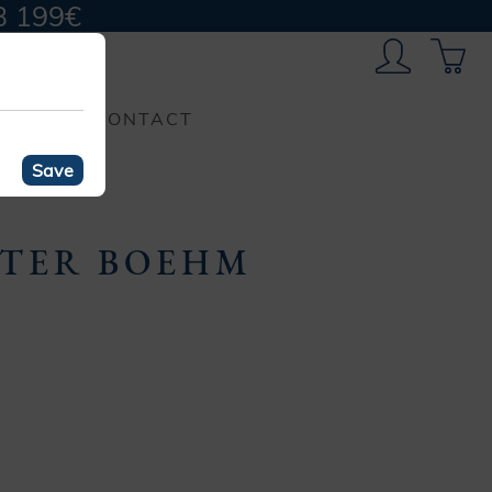
B 199€
CONTACT
Save
TTER BOEHM