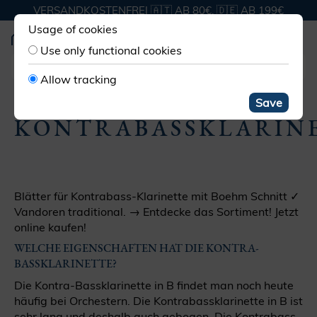
VERSANDKOSTENFREI 🇦🇹 AB 80€, 🇩🇪 AB 199€
Usage of cookies
Use only functional cookies
Allow tracking
HOLZBLATT KLARINETTE
KONTRABASS
Save
KONTRABASSKLARIN
Blätter für Kontrabass-Klarinette mit Boehm Schnitt ✓
Vandoren traditional. → Entdecke das Sortiment! Jetzt
online kaufen!
WELCHE EIGENSCHAFTEN HAT DIE KONTRA-
BASSKLARINETTE?
Die Kontra-Bassklarinette in B findet man noch heute
häufig bei Orchestern. Die Kontrabassklarinette in B ist
sehr lang und deshalb auch gebogen. Die Kontrabass-