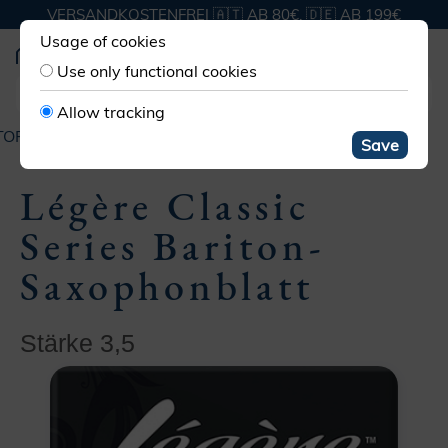
VERSANDKOSTENFREI 🇦🇹 AB 80€, 🇩🇪 AB 199€
Usage of cookies
Use only functional cookies
Allow tracking
OFF­BLATT SAXOPHON
BARITON
LÉGÈRE CLASSIC
Save
Légère Classic
Series Bariton-
Saxophonblatt
Stärke 3,5