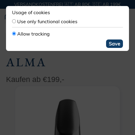
VERSANDKOSTENFREI 🇦🇹 AB 80€, 🇩🇪 AB 199€
Usage of cookies
Use only functional cookies
Allow tracking
MUNDSTÜCKE KLARINETTE
B WIEN
ALMA
Save
ALMA
Kaufen ab €199,-