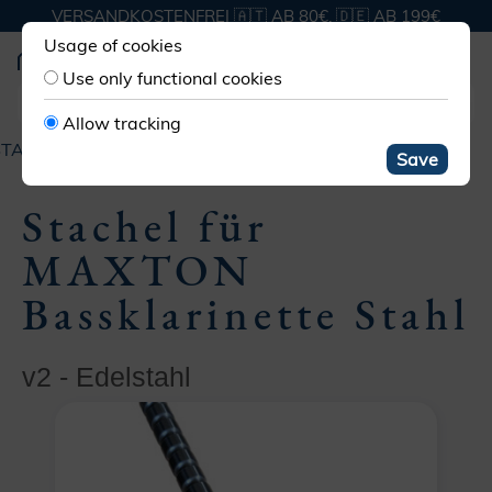
VERSANDKOSTENFREI 🇦🇹 AB 80€, 🇩🇪 AB 199€
Usage of cookies
Use only functional cookies
Allow tracking
STACHELN
STACHEL FÜR MAXTON BASSKLARINETTE
Save
Stachel für
MAXTON
Bassklarinette Stahl
v2 - Edelstahl