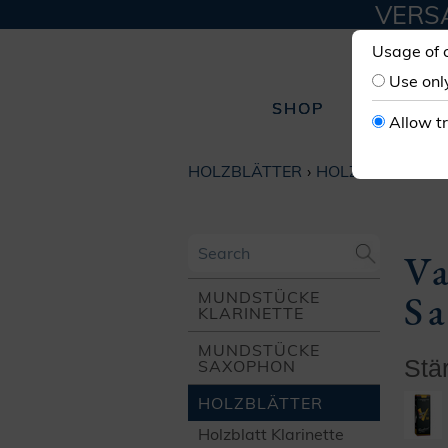
VERSA
Usage of 
Use onl
SHOP
W
Allow t
HOLZ­BLÄTTER
HOLZBLATT SA
Va
S
MUNDSTÜCKE
KLARINETTE
MUNDSTÜCKE
Stä
SAXOPHON
HOLZ­BLÄTTER
Holzblatt Klarinette