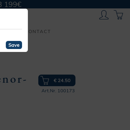
B 199€
CONTACT
Save
enor-
€ 24.50
Art.Nr. 100173