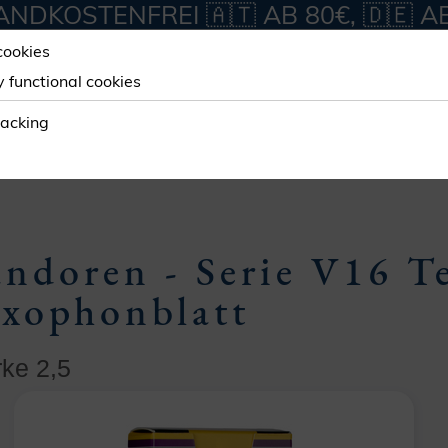
NDKOSTENFREI 🇦🇹 AB 80€, 🇩🇪 A
cookies
y functional cookies
ORKSHOP
SERVICES
ABOUT
racking
XOFON
TENOR
VANDOREN V16
ndoren - Serie V16 T
axophonblatt
rke 2,5