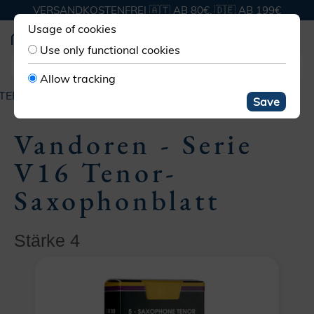
VERSANDKOSTENFREI 🇦🇹 AB 80€, 🇩🇪 AB 199€
Usage of cookies
Use only functional cookies
Allow tracking
TER
HOLZBLATT SAXOFON
TENOR
VANDOREN V16
Save
Vandoren - Serie
V16 Tenor-
Saxophonblatt
Stärke 4